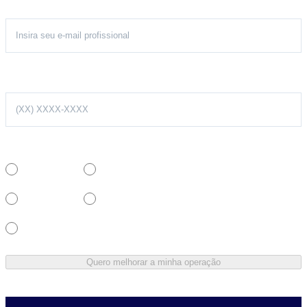
E-mail profissional
Telefone
Quantidade de veículos
01 a 05
06 a 15
16 a 50
51 a 250
Mais de 250
Quero melhorar a minha operação