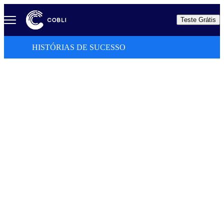
Teste Grátis
HISTÓRIAS DE SUCESSO
A plataforma
referência em
inteligência para
gestão de frotas
Descubra como nossos clientes estão conectando
pessoas, sistemas e dados em uma única
plataforma para uma operação mais segura e
eficiente.