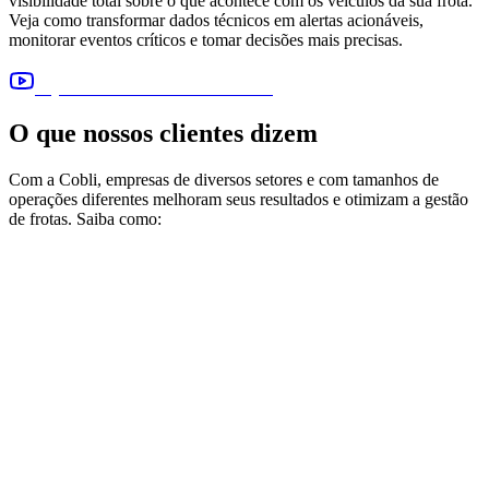
visibilidade total sobre o que acontece com os veículos da sua frota.
Veja como transformar dados técnicos em alertas acionáveis,
monitorar eventos críticos e tomar decisões mais precisas.
Veja outros vídeos e entenda mais!
O que nossos clientes dizem
Com a Cobli, empresas de diversos setores e com tamanhos de
operações diferentes melhoram seus resultados e otimizam a gestão
de frotas. Saiba como:
G