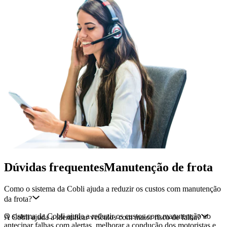
Dúvidas frequentes
Manutenção de frota
Como o sistema da Cobli ajuda a reduzir os custos com manutenção
da frota?
O sistema da Cobli ajuda a reduzir os custos com manutenção ao
A Cobli ajuda a identificar veículos com maior risco de falha?
antecipar falhas com alertas, melhorar a condução dos motoristas e