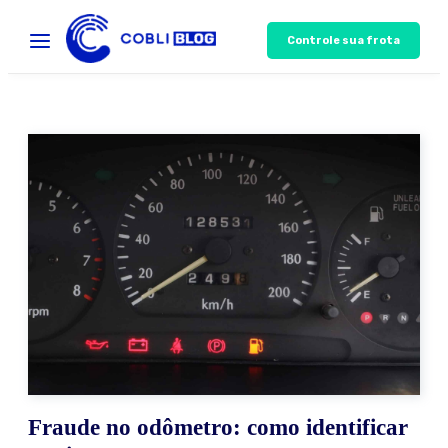
Controle sua frota
Fraude no odômetro: como identificar