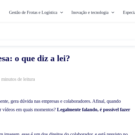
Gestão de Frotas e Logística
Inovação e tecnologia
Especia
a: o que diz a lei?
 minutos de leitura
mente, gera dúvida nas empresas e colaboradores. Afinal, quando
zar vídeos em quais momentos?
Legalmente falando, é possível fazer
m imagem, esse é um dos direitos do colaborador, e está previsto no