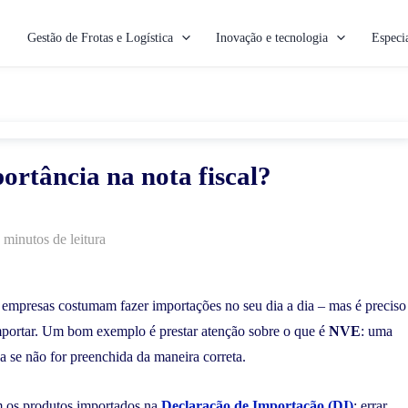
Gestão de Frotas e Logística
Inovação e tecnologia
Especia
ortância na nota fiscal?
 minutos de leitura
empresas costumam fazer importações no seu dia a dia – mas é preciso
importar. Um bom exemplo é prestar atenção sobre o que é
NVE
: uma
 se não for preenchida da maneira correta.
m os produtos importados na
Declaração de Importação (DI)
; errar