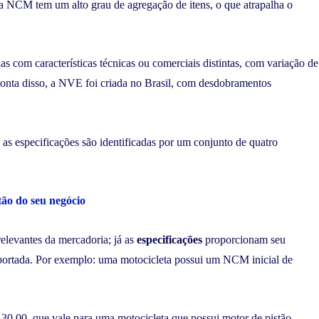
 a NCM tem um alto grau de agregação de itens, o que atrapalha o
om características técnicas ou comerciais distintas, com variação de
conta disso, a NVE foi criada no Brasil, com desdobramentos
o as especificações são identificadas por um conjunto de quatro
ão do seu negócio
 relevantes da mercadoria; já as
especificações
proporcionam seu
portada. Por exemplo: uma motocicleta possui um NCM inicial de
30.00, que vale para uma motocicleta que possui motor de pistão