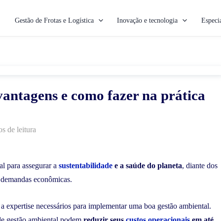
Gestão de Frotas e Logística
Inovação e tecnologia
Especia
vantagens e como fazer na prática
s de leitura
l para assegurar a
sustentabilidade
e a saúde do planeta
, diante dos
s demandas econômicas.
 expertise necessários para implementar uma boa gestão ambiental.
de gestão ambiental podem
reduzir seus
custos operacionais
em até