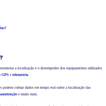
las?
a?
 monitorar a localização e o desempenho dos equipamentos utilizados
o
GPS
e
telemetria
.
res podem coletar dados em tempo real sobre a localização das
anutenção
e muito mais.