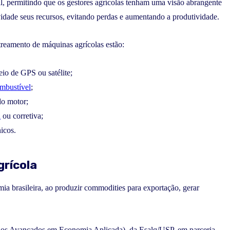
l, permitindo que os gestores agrícolas tenham uma visão abrangente
idade seus recursos, evitando perdas e aumentando a produtividade.
treamento de máquinas agrícolas estão:
io de GPS ou satélite;
mbustível
;
do motor;
a
ou corretiva;
icos.
grícola
a brasileira, ao produzir commodities para exportação, gerar
dos Avançados em Economia Aplicada), da Esalq/USP, em parceria