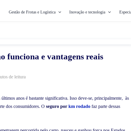
Gestão de Frotas e Logística
Inovação e tecnologia
Especia
 funciona e vantagens reais
utos de leitura
ltimos anos é bastante significativa. Isso deve-se, principalmente, às
parte dos consumidores. O
seguro por
km rodado
faz parte dessas
ometragem percorrida pelo carro, nasceu e ganhou força nos Estados