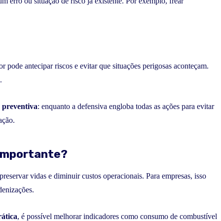
m erro ou situação de risco já existente. Por exemplo, frear
or pode antecipar riscos e evitar que situações perigosas aconteçam.
.
e preventiva
: enquanto a defensiva engloba todas as ações para evitar
ação.
 importante?
 preservar vidas e diminuir custos operacionais. Para empresas, isso
ndenizações.
rática
, é possível melhorar indicadores como consumo de combustível