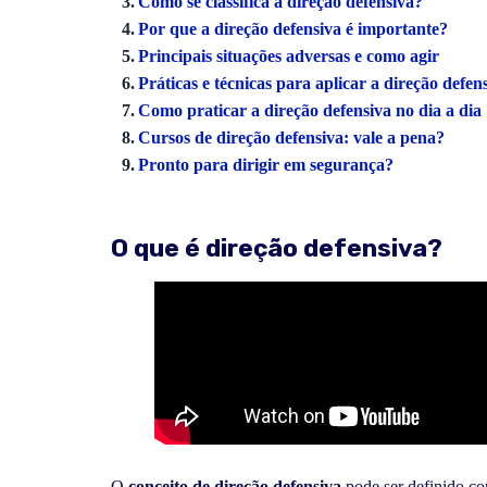
Como se classifica a direção defensiva?
Por que a direção defensiva é importante?
Principais situações adversas e como agir
Práticas e técnicas para aplicar a direção defen
Como praticar a direção defensiva no dia a dia
Cursos de direção defensiva: vale a pena?
Pronto para dirigir em segurança?
O que é direção defensiva?
O
conceito de
direção defensiva
pode ser definido co