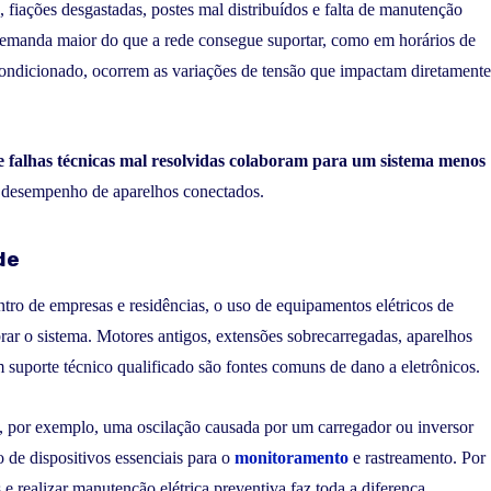
fiações desgastadas, postes mal distribuídos e falta de manutenção
demanda maior do que a rede consegue suportar, como em horários de
condicionado, ocorrem as variações de tensão que impactam diretamente
 e falhas técnicas mal resolvidas colaboram para um sistema menos
o o desempenho de aparelhos conectados.
de
tro de empresas e residências, o uso de equipamentos elétricos de
ar o sistema. Motores antigos, extensões sobrecarregadas, aparelhos
m suporte técnico qualificado são fontes comuns de dano a eletrônicos.
, por exemplo, uma oscilação causada por um carregador ou inversor
de dispositivos essenciais para o
monitoramento
e rastreamento. Por
 realizar manutenção elétrica preventiva faz toda a diferença.