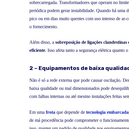
sobrecarregada. Transformadores que operam no limite, 
periódica podem gerar instabilidade. Quando há uma 
pico ou em dias muito quentes com uso intenso de ar-
o fornecimento.
Além disso, a
sobreposição de ligações clandestinas
eficiente
. Isso afeta tanto a segurança elétrica quant
2 – Equipamentos de baixa qualida
Não é só a rede externa que pode causar oscilação. Den
baixa qualidade ou mal dimensionados pode desequilibr
com falhas internas ou até mesmo instalações feitas se
Em uma
frota
que depende de
tecnologia embarcada
de má procedência pode comprometer o funcionamento 
isso, manter um padrão de qualidade nos equipamentos e