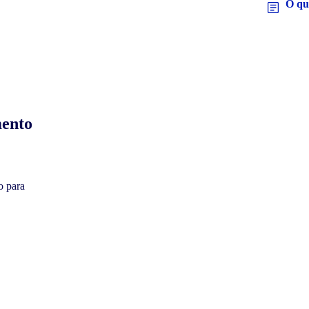
O que
mento
o para