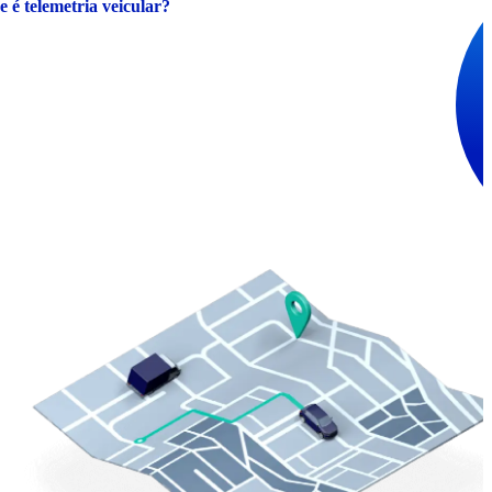
 é telemetria veicular?