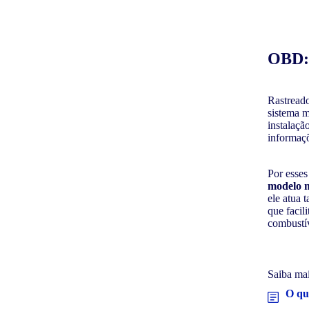
OBD: 
Rastreado
sistema m
instalaçã
informaçõ
Por esses
modelo m
ele atua
que facil
combustí
Saiba ma
O qu