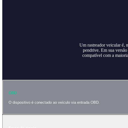
Um rastreador veicular é, 
pendrive. Em sua versão 
compatível com a maioria 
OBD
O dispositivo é conectado ao veículo via entrada OBD.