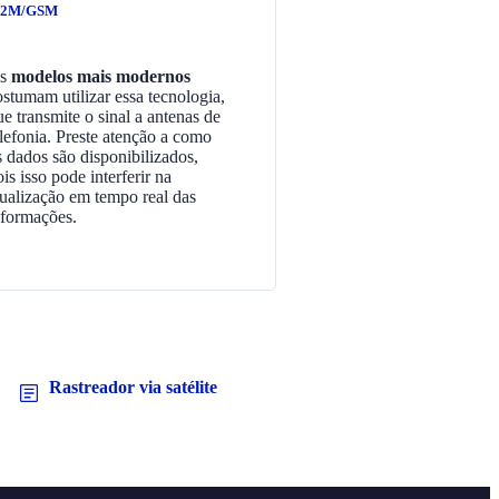
2M/GSM
s
modelos mais modernos
ostumam utilizar essa tecnologia,
ue transmite o sinal a antenas de
elefonia. Preste atenção a como
s dados são disponibilizados,
is isso pode interferir na
tualização em tempo real das
nformações.
Rastreador via satélite