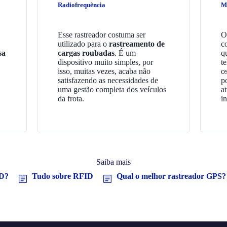
Radiofrequência
M
Esse rastreador costuma ser
O
utilizado para o
rastreamento de
c
sa
cargas roubadas
. É um
q
dispositivo muito simples, por
t
isso, muitas vezes, acaba não
o
satisfazendo as necessidades de
po
uma gestão completa dos veículos
a
da frota.
i
Saiba mais
ID?
Tudo sobre RFID
Qual o melhor rastreador GPS?