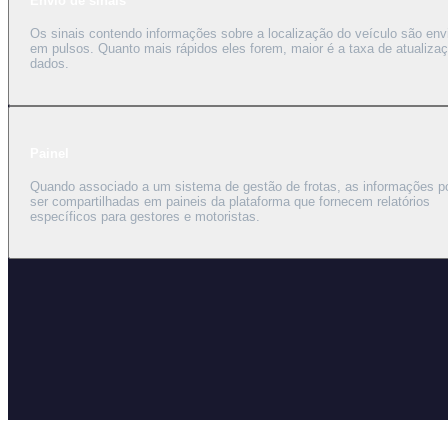
Envio de sinais
Os sinais contendo informações sobre a localização do veículo são env
em pulsos. Quanto mais rápidos eles forem, maior é a taxa de atualiza
dados.
Painel
Quando associado a um sistema de gestão de frotas, as informações 
ser compartilhadas em paineis da plataforma que fornecem relatórios
específicos para gestores e motoristas.