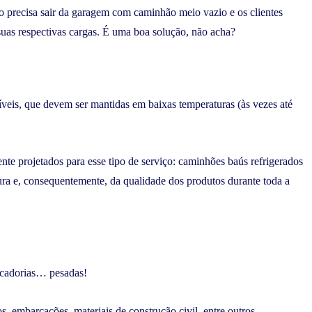
 precisa sair da garagem com caminhão meio vazio e os clientes
uas respectivas cargas. É uma boa solução, não acha?
íveis, que devem ser mantidas em baixas temperaturas (às vezes até
ente projetados para esse tipo de serviço: caminhões baús refrigerados
ra e, consequentemente, da qualidade dos produtos durante toda a
ercadorias… pesadas!
s, embarcações, materiais de construção civil, entre outros.