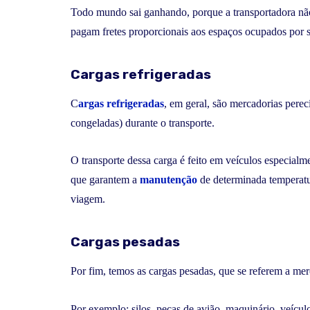
Todo mundo sai ganhando, porque a transportadora não
pagam fretes proporcionais aos espaços ocupados por s
Cargas refrigeradas
C
argas refrigeradas
, em geral, são mercadorias perec
congeladas) durante o transporte.
O transporte dessa carga é feito em veículos especialm
que garantem a
manutenção
de determinada temperatu
viagem.
Cargas pesadas
Por fim, temos as cargas pesadas, que se referem a m
Por exemplo: silos, peças de avião, maquinário, veículo