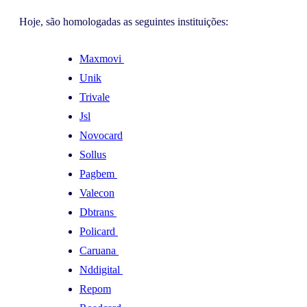
Hoje, são homologadas as seguintes instituições:
Maxmovi
Unik
Trivale
Jsl
Novocard
Sollus
Pagbem
Valecon
Dbtrans
Policard
Caruana
Nddigital
Repom